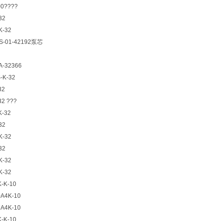
00????
32
K-32
S-01-42192泵芯
A-32366
S-K-32
32
32 ???
K-32
32
K-32
32
K-32
K-32
K-K-10
0A4K-10
7A4K-10
K-K-10