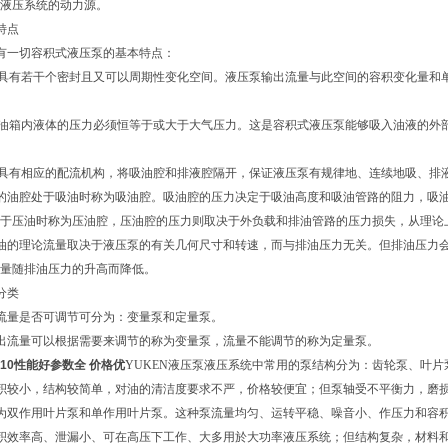
液压系统的动力源。
特点
有一切容积式液压泵的基本特点：
具有若干个密封且又可以周期性变化空间。液压泵输出流量与此空间的容积变化量和
油箱内液体的压力必须恒等于或大于大气压力。这是容积式液压泵能够吸入油液的外
具有相应的配流机构，将吸油腔和排液腔隔开，保证液压泵有规律地、连续地吸、排
的油腔处于吸油时称为吸油腔。吸油腔的压力决定于吸油高度和吸油管路的阻力，吸
于压油时称为压油腔，压油腔的压力则取决于外负载和排油管路的压力损失，从理论
油的理论流量取决于液压泵的有关几何尺寸和转速，而与排油压力无关。但排油压力
量随排油压力的升高而降低。
分类
流量是否可调节可分为：变量泵和定量泵。
出流量可以根据需要来调节的称为变量泵，流量不能调节的称为定量泵。
-k-k-10性能好参数全 价格优
YUKEN液压泵液压系统中常用的泵结构分为：齿轮泵、叶片
积较小，结构较简单，对油的清洁度要求不严，价格较便宜；但泵轴受不平衡力，
为双作用叶片泵和单作用叶片泵。这种泵流量均匀、运转平稳、噪音小、作压力和
容积效率高、泄漏小、可在高压下工作、大多用於大功率液压系统；但结构复杂，材