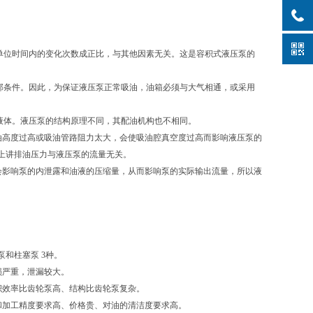
单位时间内的变化次数成正比，与其他因素无关。这是容积式液压泵的
部条件。因此，为保证液压泵正常吸油，油箱必须与大气相通，或采用
液体。液压泵的结构原理不同，其配油机构也不相同。
油高度过高或吸油管路阻力太大，会使吸油腔真空度过高而影响液压泵的
上讲排油压力与液压泵的流量无关。
会影响泵的内泄露和油液的压缩量，从而影响泵的实际输出流量，所以液
泵和柱塞泵 3种。
磨损严重，泄漏较大。
容积效率比齿轮泵高、结构比齿轮泵复杂。
料和加工精度要求高、价格贵、对油的清洁度要求高。