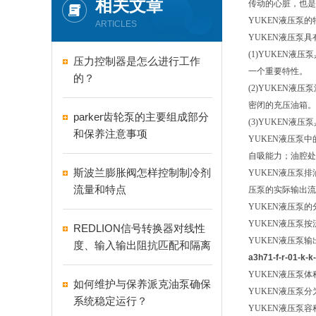
相关文章
传动的心脏，也是
YUKEN
液压泵的
ARTICLES
YUKEN
液压泵具
(1)YUKEN
液压泵
压力控制器是怎么进行工作
一个重要特性。
的？
(2)YUKEN
液压泵
密闭的充压油箱。
parker齿轮泵的主要组成部分
(3)YUKEN
液压泵
和保养注意事项
YUKEN
液压泵中
自吸能力；油腔处
斯波兰膨胀阀怎样控制制冷剂
YUKEN
液压泵排
流量和特点
压泵的实际输出流
YUKEN
液压泵的
YUKEN
液压泵按
REDLION信号转换器对线性
YUKEN
液压泵输
度、输入输出阻抗匹配和隔离
a3h71-f-r-01
的要求
YUKEN
液压泵体
如何维护与保养派克油泵确保
YUKEN
液压泵分
系统稳定运行？
YUKEN液压泵