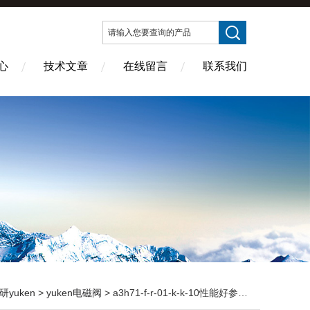
心
技术文章
在线留言
联系我们
研yuken
>
yuken电磁阀
> a3h71-f-r-01-k-k-10性能好参数全 价格优