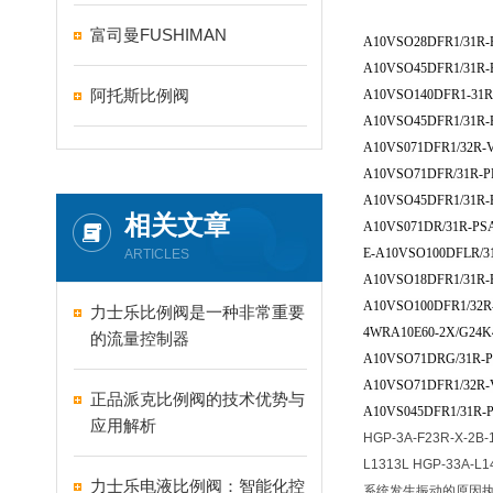
富司曼FUSHIMAN
A10VSO28DFR1/31R-
A10VSO45DFR1/31R-
阿托斯比例阀
A10VSO140DFR1-31R
A10VSO45DFR1/31R-
A10VS071DFR1/32R-
A10VSO71DFR/31R-P
A10VSO45DFR1/31R-
相关文章
A10VS071DR/31R-PS
E-A10VSO100DFLR/3
ARTICLES
A10VSO18DFR1/31R-
A10VSO100DFR1/32
力士乐比例阀是一种非常重要
4WRA10E60-2X/G24K
的流量控制器
A10VSO71DRG/31R-P
A10VSO71DFR1/32R-
正品派克比例阀的技术优势与
A10VS045DFR1/31R-
应用解析
HGP-3A-F23R-X-2B-
L1313L HGP-33
力士乐电液比例阀：智能化控
系统发生振动的原因执行元件有液