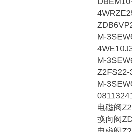
DBEM10
4WRZE25
ZDB6VP2
M-3SEW6
4WE10J
M-3SEW6
Z2FS22-
M-3SEW6
081132
电磁阀Z2F
换向阀ZDR
电磁阀Z2F