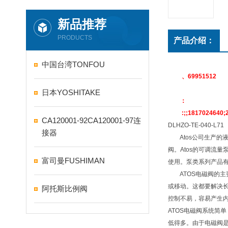
新品推荐
PRODUCTS
产品介绍：
中国台湾TONFOU
、69951512
日本YOSHITAKE
：
:;;1817024640;2
CA120001-92CA120001-97连
DLHZO-TE-040-L71
接器
Atos公司生产的液
阀。Atos的可调流
富司曼FUSHIMAN
使用。泵类系列产品
ATOS电磁阀的主
或移动。这都要解决
阿托斯比例阀
控制不易，容易产生
ATOS电磁阀系统简
低得多。由于电磁阀是