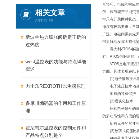
形轻巧。电磁阀响应
相关文章
低，属节能产品;还
常只有开关两种状态，
ARTICLES
净度有较高要求，含颗
广泛。电磁阀虽有先
斯波兰热力膨胀阀确定正确的
何更好地发挥固有优
过热度
意大利ATOS电磁阀、
缸、ATOS伺服油缸、
west温控表的功能与特点详细
ATOS是电子液压系
概述
方面。具体表现在以
(1)电子液压技术液
力士乐REXROTH比例阀原理
电子液压技术 在液
固有的过载保护 - 自动
(2)模块化技术
多摩川编码器的作用和工作原
压和电子器件的设计
理
的多功能性和方便的
所有元件的尺寸和质量均
霍尼韦尔温控表的控制元件和
(3)数字式伺服比
产品特点分别是？
Atos是电子液压