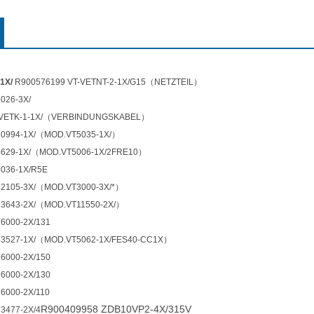
1X/
R900576199 VT-VETNT-2-1X/G15（NETZTEIL）
026-3X/
-VETK-1-1X/（VERBINDUNGSKABEL）
10994-1X/（MOD.VT5035-1X/）
4629-1X/（MOD.VT5006-1X/2FRE10）
036-1X/R5E
12105-3X/（MOD.VT3000-3X/*）
13643-2X/（MOD.VT11550-2X/）
6000-2X/131
13527-1X/（MOD.VT5062-1X/FES40-CC1X）
6000-2X/150
6000-2X/130
6000-2X/110
R900409958 ZDB10VP2-4X/315V
3477-2X/4