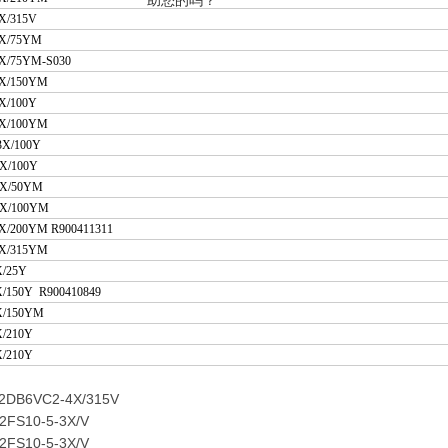
助您的吗？
X/315V
X/75YM
X/75YM-S030
X/150YM
X/100Y
3X/100YM
X/100Y
-3X/100Y
3X/50YM
3X/100YM
X/200YM R900411311
X/315YM
/25Y
/150Y R900410849
X/150YM
/210Y
4X/210Y
2DB6VC2-4X/315V
2FS10-5-3X/V
Z2FS10-5-3X/V